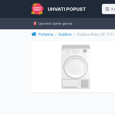
UHVATI POPUST
K
⛽️ Uporedi cijene goriva
Početna
/
Sušilice
/
Sušilica Beko DF 711