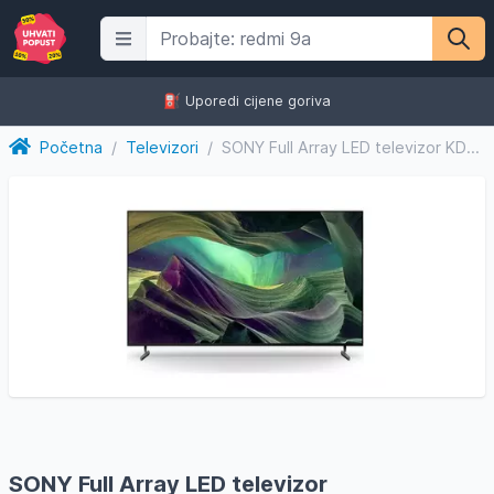
⛽️ Uporedi cijene goriva
Početna
/
Televizori
/
SONY Full Array LED televizor KD55X85LAEP, 4K Ultra HD, Smar...
SONY Full Array LED televizor