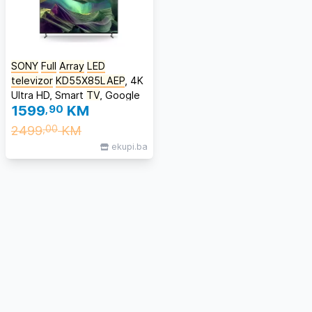
SONY
Full
Array
LED
televizor
KD55X85LAEP
, 4K
Ultra HD, Smart
TV
, Google
1599
,90
KM
TV
, 120 Hz, Triluminos Pro
Ekran, 4K X-Reality PRO,
2499
KM
,00
Apple Airplay 2, Tamno Sivi
ekupi.ba
**MODEL 2023**