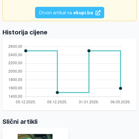
Otvori artikal na
ekupi.ba
Historija cijene
Slični artikli