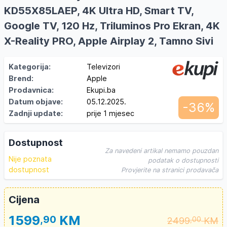
KD55X85LAEP, 4K Ultra HD, Smart TV,
Google TV, 120 Hz, Triluminos Pro Ekran, 4K
X-Reality PRO, Apple Airplay 2, Tamno Sivi
Kategorija:
Televizori
Brend:
Apple
Prodavnica:
Ekupi.ba
Datum objave:
05.12.2025.
-36%
Zadnji update:
prije 1 mjesec
Dostupnost
Za navedeni artikal nemamo pouzdan
Nije poznata
podatak o dostupnosti
dostupnost
Provjerite na stranici prodavača
Cijena
1599
KM
,90
2499
KM
,00