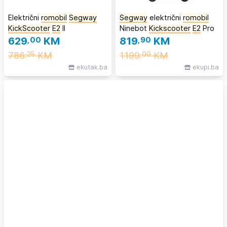
Električni
romobil
Segway
Segway
električni
romobil
KickScooter
E2
II
Ninebot
Kickscooter
E2
Pro
629
,00
KM
819
,90
KM
786
KM
1199
KM
,25
,00
ekutak.ba
ekupi.ba