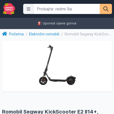
⛽️ Uporedi cijene goriva
Početna
/
Električni romobili
/
Romobil Segway KickScooter E2 II14+, AA.05.14.01.0
Romobil Segway KickScooter E2 II14+,