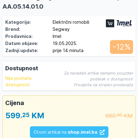
AA.05.14.01.0
Kategorija:
Električni romobili
Brend:
Segway
Prodavnica:
Imel
Datum objave:
19.05.2025.
-12%
Zadnji update:
prije 14 minuta
Dostupnost
Za navedeni artikal nemamo pouzdan
Nije poznata
podatak o dostupnosti
dostupnost
Provjerite na stranici prodavača
Cijena
599
KM
,25
680
KM
,95
Otvori artikal na
shop.imel.ba