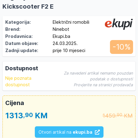
Kickscooter F2 E
Kategorija:
Električni romobili
Brend:
Ninebot
Prodavnica:
Ekupi.ba
Datum objave:
24.03.2025.
-10%
Zadnji update:
prije 10 mjeseci
Dostupnost
Za navedeni artikal nemamo pouzdan
Nije poznata
podatak o dostupnosti
dostupnost
Provjerite na stranici prodavača
Cijena
1313
KM
,90
1459
KM
,90
Otvori artikal na
ekupi.ba