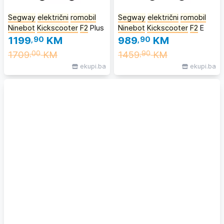
Segway
električni
romobil
Segway
električni
romobil
Ninebot
Kickscooter
F2
Plus
Ninebot
Kickscooter
F2
E
1199
,90
KM
989
,90
KM
1709
KM
1459
KM
,00
,90
ekupi.ba
ekupi.ba