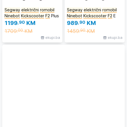
Segway
električni
romobil
Segway
električni
romobil
Ninebot
Kickscooter
F2
Plus
Ninebot
Kickscooter
F2
E
1199
,90
KM
989
,90
KM
1709
KM
1459
KM
,00
,90
ekupi.ba
ekupi.ba