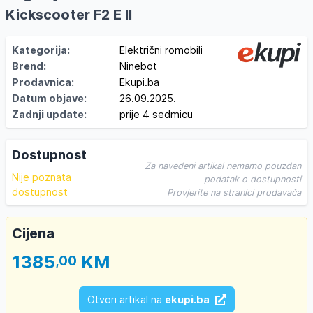
Kickscooter F2 E II
Kategorija:
Električni romobili
Brend:
Ninebot
Prodavnica:
Ekupi.ba
Datum objave:
26.09.2025.
Zadnji update:
prije 4 sedmicu
Dostupnost
Za navedeni artikal nemamo pouzdan
Nije poznata
podatak o dostupnosti
dostupnost
Provjerite na stranici prodavača
Cijena
1385
KM
,00
Otvori artikal na
ekupi.ba