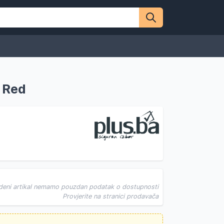
 Red
deni artikal nemamo pouzdan podatak o dostupnosti
Provjerite na stranici prodavača