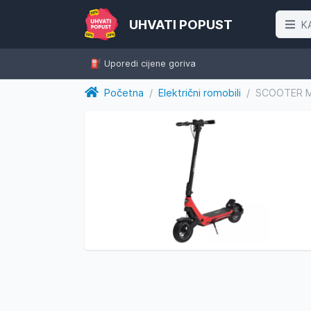
UHVATI POPUST
K
⛽️ Uporedi cijene goriva
Početna
/
Električni romobili
/
SCOOTER M