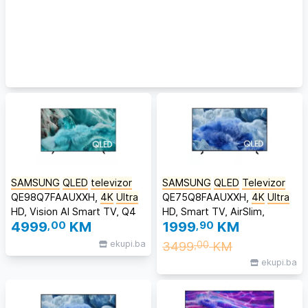
SAMSUNG
QLED
televizor
SAMSUNG
QLED
Televizor
QE98Q7FAAUXXH,
4K
Ultra
QE75Q8FAAUXXH,
4K
Ultra
HD, Vision AI Smart TV, Q4
HD, Smart TV, AirSlim,
4999
,00
KM
1999
,90
KM
AI Processor, One UI Tizen,
Kvantni HDR, Motion
Crni
Xcelerator, Dual LED
ekupi.ba
3499
KM
,00
tehnologija, Titanium Grey
ekupi.ba