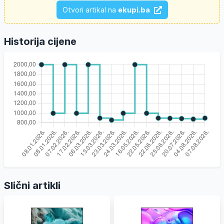
Otvori artikal na
ekupi.ba
Historija cijene
Slični artikli