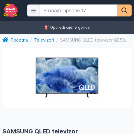
⛽️ Uporedi cijene goriva
Početna
/
Televizori
/
SAMSUNG QLED televizor QE50Q8FAAUXXH, 4K Ultra HD, Q4 AI Pro...
SAMSUNG QLED televizor