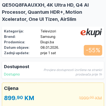
QE50Q8FAAUXXH, 4K Ultra HD, Q4 AI
Processor, Quantum HDR+, Motion
Xcelerator, One UI Tizen, AirSlim
Kategorija:
Televizori
Brend:
Samsung
Prodavnica:
Ekupi.ba
Datum objave:
08.01.2026.
-55%
Zadnji update:
prije 1 sat
Dostupnost
Provjera dostupnosti izvršena na stranici
Dostupno
prodavača prije 1h
Cijena
899
KM
,90
1999
KM
,00