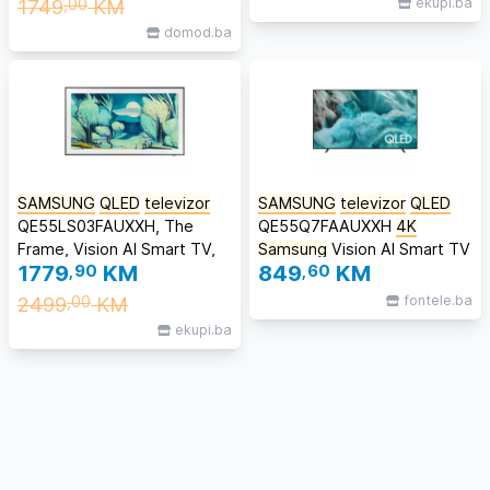
1749
KM
ekupi.ba
,00
2022**(IZLOŽBENI MODEL)
domod.ba
SAMSUNG
QLED
televizor
SAMSUNG
televizor
QLED
QE55LS03FAUXXH, The
QE55Q7FAAUXXH
4K
Frame, Vision AI Smart TV,
Samsung
Vision AI Smart TV
1779
,90
KM
849
,60
KM
HDR 10+, NQ4 AI Gen2
Crna
Procesor
2499
KM
fontele.ba
,00
ekupi.ba