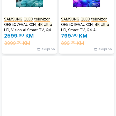
SAMSUNG
QLED
televizor
SAMSUNG
QLED
televizor
QE85Q7FAAUXXH,
4K
Ultra
QE55Q6FAAUXXH,
4K
Ultra
HD, Vision AI Smart TV, Q4
HD, Smart TV, Q4 AI
2599
,90
KM
799
,90
KM
AI Processor, One UI Tizen,
Processor, One UI Tizen,
Crni
Crni
3999
KM
899
KM
,00
,00
ekupi.ba
ekupi.ba