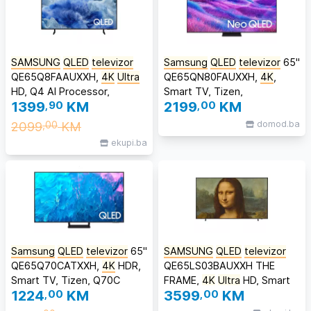
SAMSUNG
QLED
televizor
Samsung
QLED
televizor
65"
QE65Q8FAAUXXH,
4K
Ultra
QE65QN80FAUXXH,
4K
,
HD, Q4 AI Processor,
Smart TV, Tizen,
1399
,90
KM
2199
,00
KM
Quantum HDR+, Motion
QN80F#samsungTV5GG
Xcelerator, One UI Tizen,
2099
KM
domod.ba
,00
AirSlim
ekupi.ba
Samsung
QLED
televizor
65"
SAMSUNG
QLED
televizor
QE65Q70CATXXH,
4K
HDR,
QE65LS03BAUXXH THE
Smart TV, Tizen, Q70C
FRAME,
4K
Ultra
HD, Smart
1224
,00
KM
3599
,00
KM
TV, Moderan Frame dizajn,
Matirani ekran, Crni **MODEL