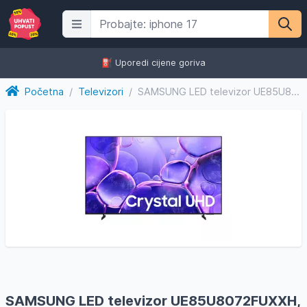
⛽️ Uporedi cijene goriva
Početna
/
Televizori
/
SAMSUNG LED televizor UE85U8072FUXXH, 4K Ultra HD, Smart TV,...
SAMSUNG LED televizor UE85U8072FUXXH,