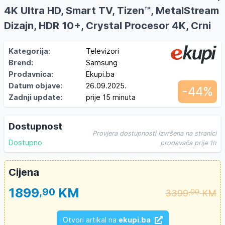
4K Ultra HD, Smart TV, Tizen™, MetalStream
Dizajn, HDR 10+, Crystal Procesor 4K, Crni
Kategorija:
Televizori
Brend:
Samsung
Prodavnica:
Ekupi.ba
Datum objave:
26.09.2025.
-44%
Zadnji update:
prije 15 minuta
Dostupnost
Provjera dostupnosti izvršena na stranici
Dostupno
prodavača prije 1h
Cijena
1899
KM
,90
3399
KM
,00
Otvori artikal na
ekupi.ba