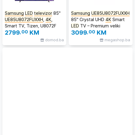
Samsung
LED
televizor
85"
Samsung
UE85U8072FUXXH
UE85U8072FUXXH
,
4K
,
85'' Crystal UHD
4K
Smart
Smart TV, Tizen, U8072F
LED
TV – Premium veliki
2799
,00
KM
3099
,00
KM
televizor
domod.ba
megashop.ba