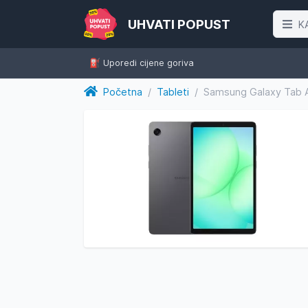
UHVATI POPUST
K
⛽️ Uporedi cijene goriva
Početna
/
Tableti
/
Samsung Galaxy Tab A