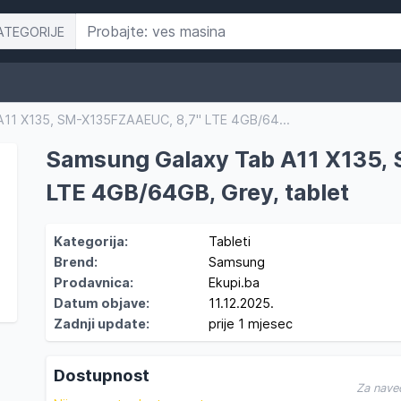
ATEGORIJE
11 X135, SM-X135FZAAEUC, 8,7" LTE 4GB/64...
Samsung Galaxy Tab A11 X135,
LTE 4GB/64GB, Grey, tablet
Kategorija:
Tableti
Brend:
Samsung
Prodavnica:
Ekupi.ba
Datum objave:
11.12.2025.
Zadnji update:
prije 1 mjesec
Dostupnost
Za nave