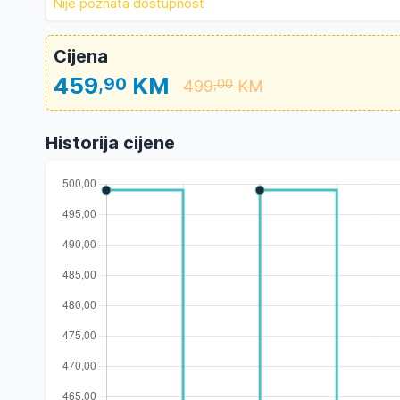
Nije poznata dostupnost
Cijena
459
KM
,90
499
KM
,00
Historija cijene