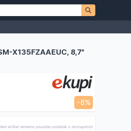
 SM-X135FZAAEUC, 8,7"
-8%
deni artikal nemamo pouzdan podatak o dostupnosti