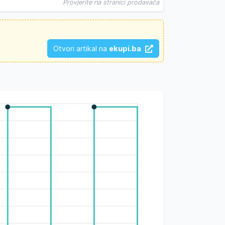
Provjerite na stranici prodavača
Otvori artikal na
ekupi.ba