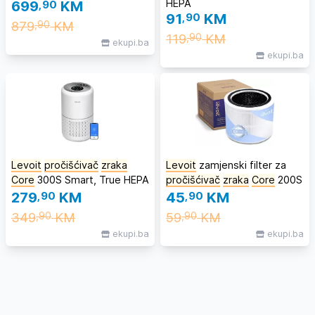
HEPA
699
,90
KM
91
,90
KM
879
KM
,90
119
KM
,90
ekupi.ba
ekupi.ba
Levoit
pročišćivač
zraka
Levoit
zamjenski filter za
Core
300S Smart, True HEPA
pročišćivač
zraka
Core
200S
279
,90
KM
45
,90
KM
349
KM
59
KM
,90
,90
ekupi.ba
ekupi.ba