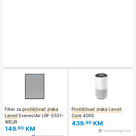
Filter za
pročišćivač
zraka
Pročišćivač
zraka
Levoit
Levoit
EverestAir LRF-E551-
Core
400S
WEUR
439
,90
KM
149
,90
KM
tehnomag.com