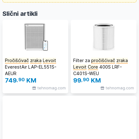
Slični artikli
Pročišćivač
zraka
Levoit
Filter za
pročišćivač
zraka
EverestAir LAP-EL551S-
Levoit
Core
400S LRF-
AEUR
C401S-WEU
749
,90
KM
99
,90
KM
tehnomag.com
tehnomag.com