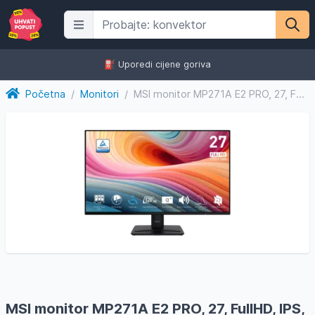
⛽️ Uporedi cijene goriva
Početna
/
Monitori
/
MSI monitor MP271A E2 PRO, 27, FullHD, IPS, 300 cd/m2, DP,...
MSI monitor MP271A E2 PRO, 27, FullHD, IPS,