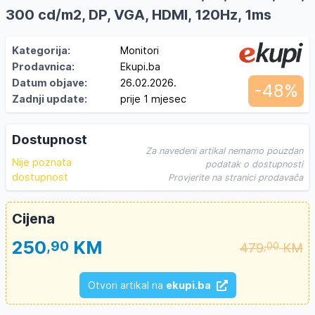
300 cd/m2, DP, VGA, HDMI, 120Hz, 1ms
Kategorija:
Monitori
Prodavnica:
Ekupi.ba
Datum objave:
26.02.2026.
-48%
Zadnji update:
prije 1 mjesec
Dostupnost
Za navedeni artikal nemamo pouzdan
Nije poznata
podatak o dostupnosti
dostupnost
Provjerite na stranici prodavača
Cijena
250
KM
,90
479
KM
,00
Otvori artikal na
ekupi.ba