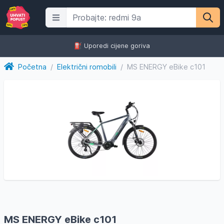
⛽️ Uporedi cijene goriva
Početna
/
Električni romobili
/
MS ENERGY eBike c101
MS ENERGY eBike c101