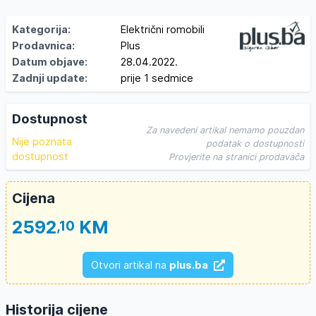
Kategorija:
Električni romobili
Prodavnica:
Plus
Datum objave:
28.04.2022.
Zadnji update:
prije 1 sedmice
Dostupnost
Za navedeni artikal nemamo pouzdan
Nije poznata
podatak o dostupnosti
dostupnost
Provjerite na stranici prodavača
Cijena
2592
KM
,10
Otvori artikal na
plus.ba
Historija cijene