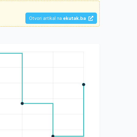
Otvori artikal na
ekutak.ba