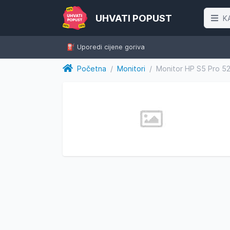
UHVATI POPUST
K
⛽️ Uporedi cijene goriva
Početna
/
Monitori
/
Monitor HP S5 Pro 