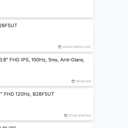
B28F5UT
univerzalno.com
.8" FHD IPS, 100Hz, 5ms, Anti-Glare,
ekupi.ba
″ FHD 120Hz, B28F5UT
shop.imel.ba