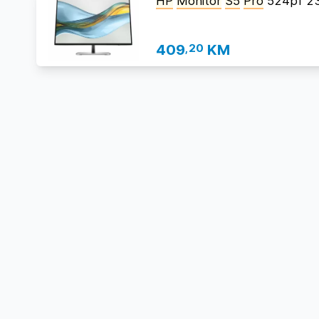
HP
Monitor
S5
Pro
524pf 23
409
,20
KM