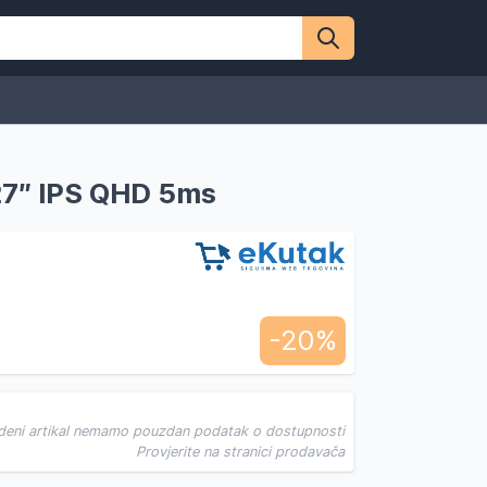
27″ IPS QHD 5ms
-20%
deni artikal nemamo pouzdan podatak o dostupnosti
Provjerite na stranici prodavača