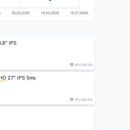
.8″ IPS
ekutak.ba
HD
27″ IPS 5ms
ekutak.ba