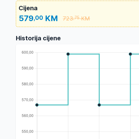
Cijena
579
KM
,00
723
KM
,75
Historija cijene