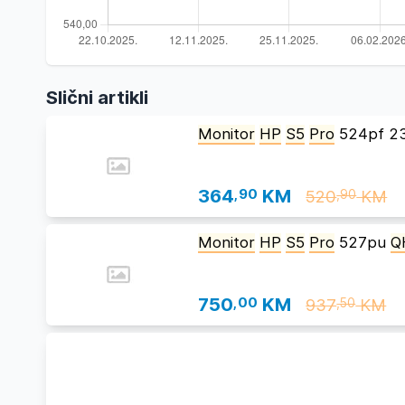
Slični artikli
Monitor
HP
S5
Pro
524pf 23
364
,90
KM
520
KM
,90
Monitor
HP
S5
Pro
527pu
Q
750
,00
KM
937
KM
,50