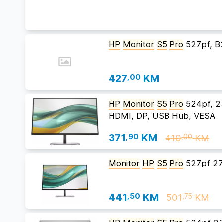
HP
Monitor
S5
Pro
527pf, 
427
,00
KM
HP
Monitor
S5
Pro
524pf, 23
HDMI, DP, USB Hub, VESA
371
,90
KM
410
KM
,00
Monitor
HP
S5
Pro
527pf 27
441
,50
KM
501
KM
,75