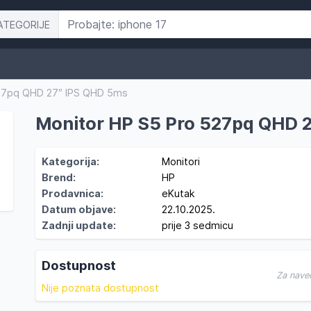
ATEGORIJE
527pq QHD 27″ IPS QHD 5ms
Monitor HP S5 Pro 527pq QHD 
Kategorija:
Monitori
Brend:
HP
Prodavnica:
eKutak
Datum objave:
22.10.2025.
Zadnji update:
prije 3 sedmicu
Dostupnost
Za nave
Nije poznata dostupnost