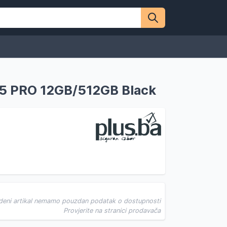
5 PRO 12GB/512GB Black
deni artikal nemamo pouzdan podatak o dostupnosti
Provjerite na stranici prodavača