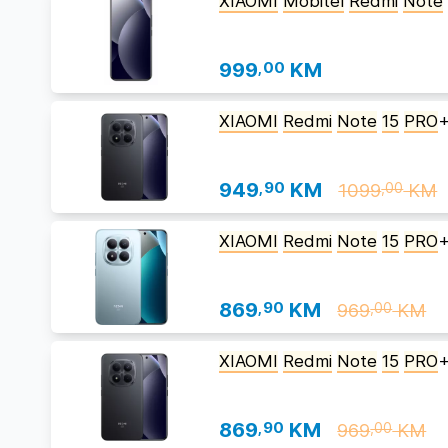
XIAOMI
Mobitel
Redmi
Note
999
,00
KM
XIAOMI
Redmi
Note
15
PRO
949
,90
KM
1099
KM
,00
XIAOMI
Redmi
Note
15
PRO
869
,90
KM
969
KM
,00
XIAOMI
Redmi
Note
15
PRO
869
,90
KM
969
KM
,00