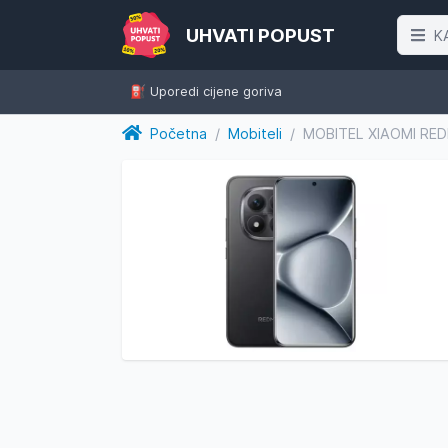
UHVATI POPUST
K
⛽️ Uporedi cijene goriva
Početna
/
Mobiteli
/
MOBITEL XIAOMI RED