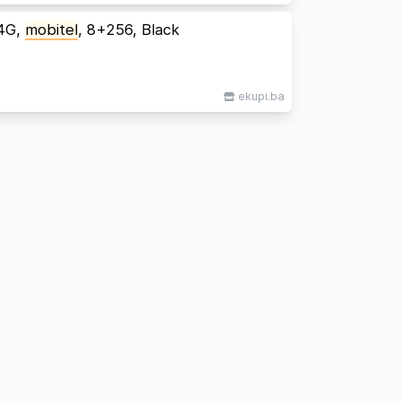
4G,
mobitel
, 8+256, Black
ekupi.ba