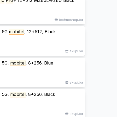
15
Pro
+ 12+512 MZB0LW2EU Black
technoshop.ba
+ 5G
mobitel
, 12+512, Black
ekupi.ba
+ 5G,
mobitel
, 8+256, Blue
ekupi.ba
+ 5G,
mobitel
, 8+256, Black
ekupi.ba