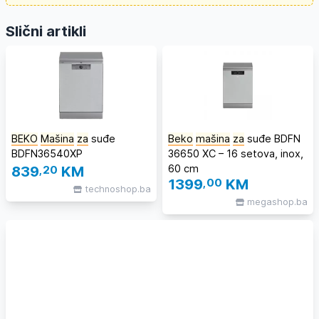
Slični artikli
BEKO
Mašina
za
suđe
Beko
mašina
za
suđe BDFN
BDFN36540XP
36650 XC – 16 setova, inox,
60 cm
839
,20
KM
1399
,00
KM
technoshop.ba
megashop.ba