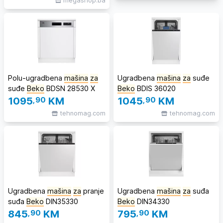
megashop.ba
Polu-ugradbena
mašina
za
Ugradbena
mašina
za
suđe
suđe
Beko
BDSN 28530 X
Beko
BDIS 36020
1095
,90
KM
1045
,90
KM
tehnomag.com
tehnomag.com
Ugradbena
mašina
za
pranje
Ugradbena
mašina
za
suđa
suđa
Beko
DIN35330
Beko
DIN34330
845
,90
KM
795
,90
KM