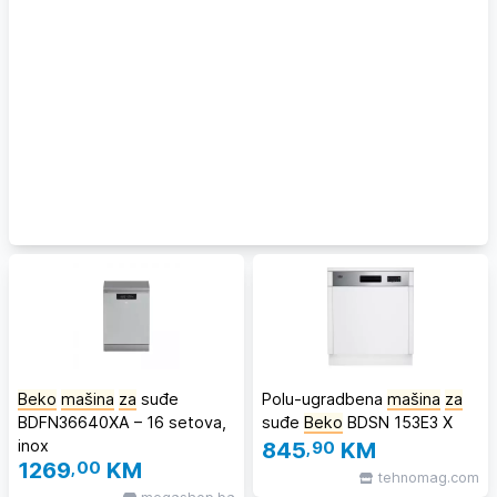
Beko
mašina
za
suđe
Polu-ugradbena
mašina
za
BDFN36640XA – 16 setova,
suđe
Beko
BDSN 153E3 X
inox
845
,90
KM
1269
,00
KM
tehnomag.com