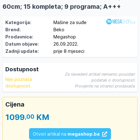
60cm; 15 kompleta; 9 programa; A+++
Kategorija:
Mašine za suđe
Brend:
Beko
Prodavnica:
Megashop
Datum objave:
26.09.2022.
Zadnji update:
prije 8 mjeseci
Dostupnost
Za navedeni artikal nemamo pouzdan
Nije poznata
podatak o dostupnosti
dostupnost
Provjerite na stranici prodavača
Cijena
1099
KM
,00
Otvori artikal na
megashop.ba