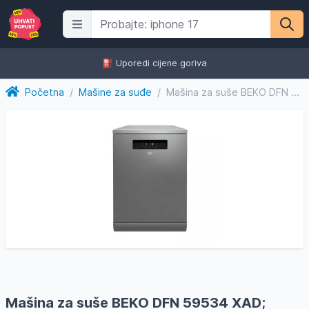
⛽️ Uporedi cijene goriva
Početna
/
Mašine za suđe
/
Mašina za suše BEKO DFN 59534 XAD; 60cm; 15 kompleta; 9 prog...
Mašina za suše BEKO DFN 59534 XAD;