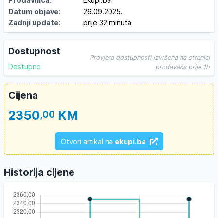
Prodavnica:
Ekupi.ba
Datum objave:
26.09.2025.
Zadnji update:
prije 32 minuta
Dostupnost
Provjera dostupnosti izvršena na stranici
Dostupno
prodavača prije 1h
Cijena
2350
KM
,00
Otvori artikal na
ekupi.ba
Historija cijene