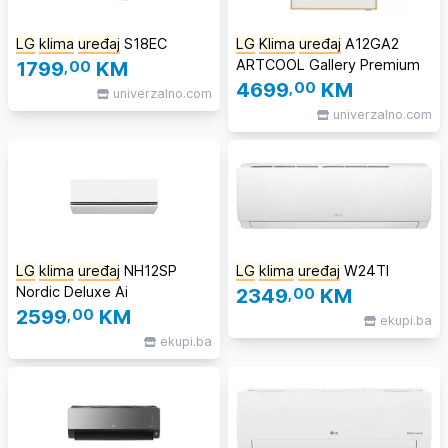
LG
klima
uređaj
S18EC
LG
Klima
uređaj
A12GA2
ARTCOOL Gallery Premium
1799
,00
KM
4699
,00
KM
univerzalno.com
univerzalno.com
LG
klima
uređaj
NH12SP
LG
klima
uređaj
W24TI
Nordic Deluxe Ai
2349
,00
KM
2599
,00
KM
ekupi.ba
ekupi.ba