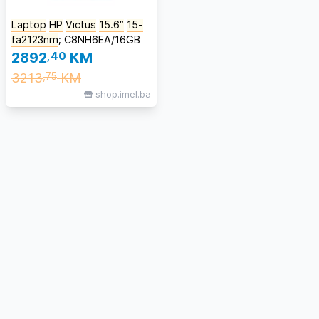
Laptop
HP
Victus
15.6″
15-
fa2123nm
; C8NH6EA/16GB
2892
,40
KM
3213
KM
,75
shop.imel.ba