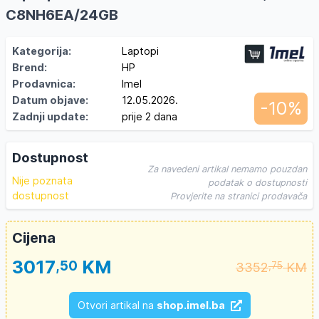
C8NH6EA/24GB
Kategorija:
Laptopi
Brend:
HP
Prodavnica:
Imel
Datum objave:
12.05.2026.
-10%
Zadnji update:
prije 2 dana
Dostupnost
Za navedeni artikal nemamo pouzdan
Nije poznata
podatak o dostupnosti
dostupnost
Provjerite na stranici prodavača
Cijena
3017
KM
,50
3352
KM
,75
Otvori artikal na
shop.imel.ba