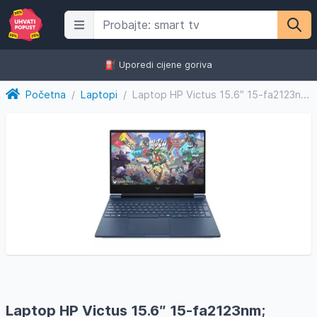
⛽️ Uporedi cijene goriva
Početna
/
Laptopi
/
Laptop HP Victus 15.6″ 15-fa2123nm; C8NH6EA/24GB
Laptop HP Victus 15.6″ 15-fa2123nm;