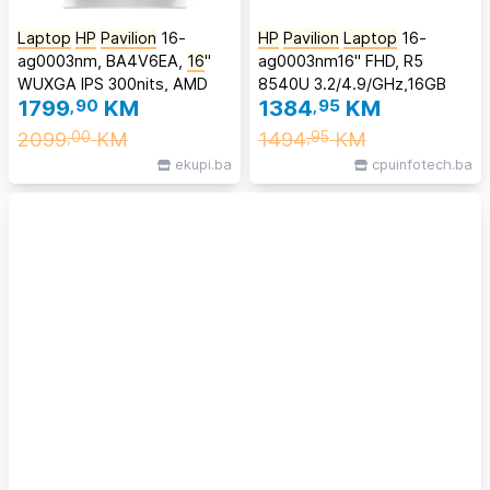
Laptop
HP
Pavilion
16-
HP
Pavilion
Laptop
16-
ag0003nm, BA4V6EA,
16
''
ag0003nm16" FHD, R5
WUXGA IPS 300nits, AMD
8540U 3.2/4.9/GHz,16GB
1799
,90
KM
1384
,95
KM
Ryzen 5-8540U, 16GB DDR5
DDR5, 512 GB SSD, Win 11
RAM, 512GB SSD, Backlit KB,
Home
2099
KM
1494
KM
,00
,95
Windows 11 Home
ekupi.ba
cpuinfotech.ba