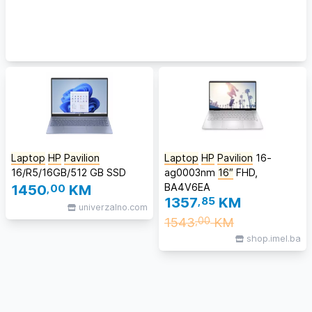
Laptop
HP
Pavilion
Laptop
HP
Pavilion
16-
16/R5/16GB/512 GB SSD
ag0003nm
16″
FHD,
BA4V6EA
1450
,00
KM
1357
,85
KM
univerzalno.com
1543
KM
,00
shop.imel.ba