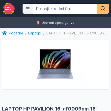
⛽️ Uporedi cijene goriva
Početna
/
Laptopi
/
LAPTOP HP PAVILION 16-af0009nm 16" 16+512GB BACKLIT KB No OS
LAPTOP HP PAVILION 16-af0009nm 16"