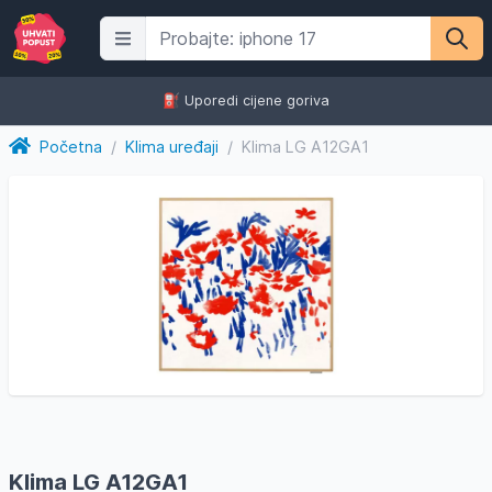
⛽️ Uporedi cijene goriva
Početna
/
Klima uređaji
/
Klima LG A12GA1
Klima LG A12GA1