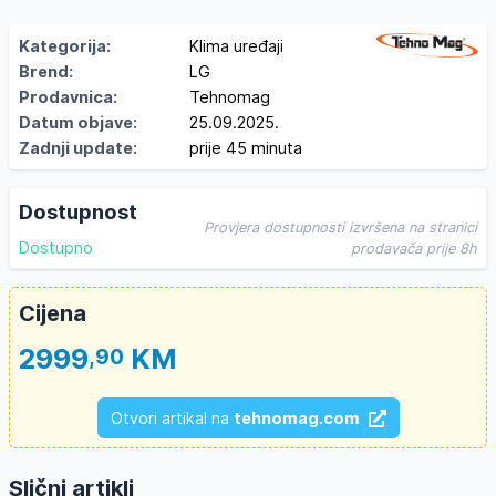
Kategorija:
Klima uređaji
Brend:
LG
Prodavnica:
Tehnomag
Datum objave:
25.09.2025.
Zadnji update:
prije 45 minuta
Dostupnost
Provjera dostupnosti izvršena na stranici
Dostupno
prodavača prije 8h
Cijena
2999
KM
,90
Otvori artikal na
tehnomag.com
Slični artikli