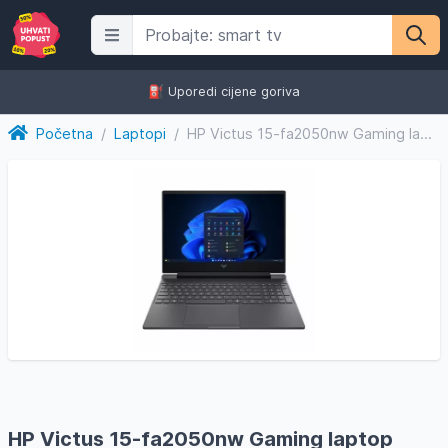
⛽️ Uporedi cijene goriva
Početna
/
Laptopi
/
HP Victus 15-fa2050nw Gaming laptop C38YMEA
HP Victus 15-fa2050nw Gaming laptop