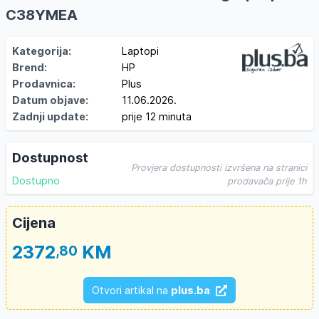
C38YMEA
Kategorija:
Laptopi
Brend:
HP
Prodavnica:
Plus
Datum objave:
11.06.2026.
Zadnji update:
prije 12 minuta
Dostupnost
Provjera dostupnosti izvršena na stranici
Dostupno
prodavača prije 1h
Cijena
2372
KM
,80
Otvori artikal na
plus.ba