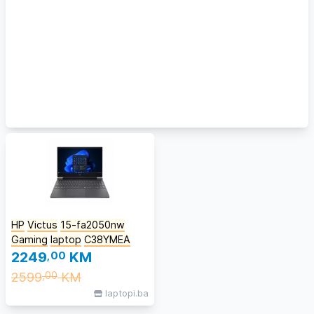
HP
Victus
15-fa2050nw
Gaming
laptop
C38YMEA
2249
,00
KM
2599
KM
,00
laptopi.ba