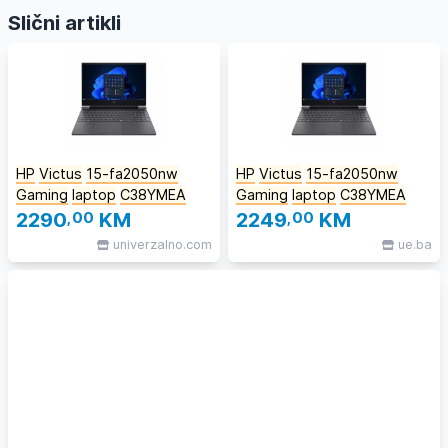
Slični artikli
HP
Victus
15-fa2050nw
HP
Victus
15-fa2050nw
Gaming
laptop
C38YMEA
Gaming
laptop
C38YMEA
2290
,00
KM
2249
,00
KM
univerzalno.com
ue.ba