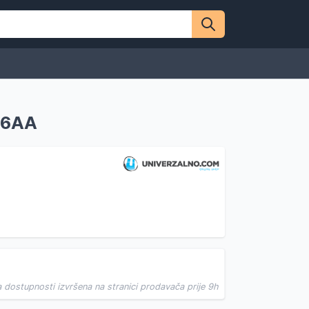
M6AA
a dostupnosti izvršena na stranici prodavača prije 9h