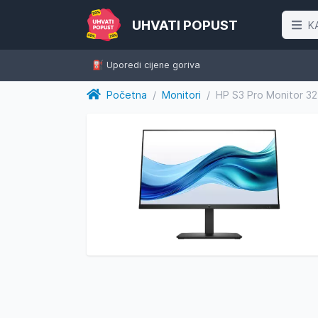
UHVATI POPUST
K
⛽️ Uporedi cijene goriva
Početna
/
Monitori
/
HP S3 Pro Monitor 