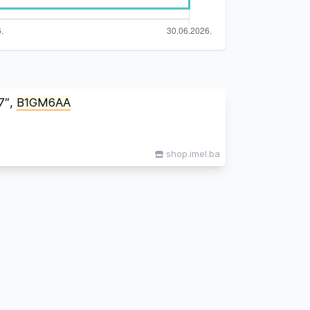
7″,
B1GM6AA
shop.imel.ba