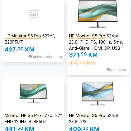
HP
Monitor
S5
Pro
527pf,
HP
Monitor
S5
Pro
524pf,
B28F5UT
23.8" FHD IPS, 100Hz, 5ms,
Anti-Glare, HDMI, DP, USB
427
,00
KM
371
,90
KM
Hub, VESA
univerzalno.com
410
KM
,00
ekupi.ba
Monitor
HP
S5
Pro
527pf 27″
HP
Monitor
S5
Pro
524pf
FHD 120Hz, B28F5UT
23,8" IPS
441
,50
KM
409
,20
KM