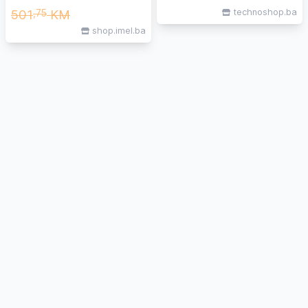
501
KM
technoshop.ba
,75
shop.imel.ba