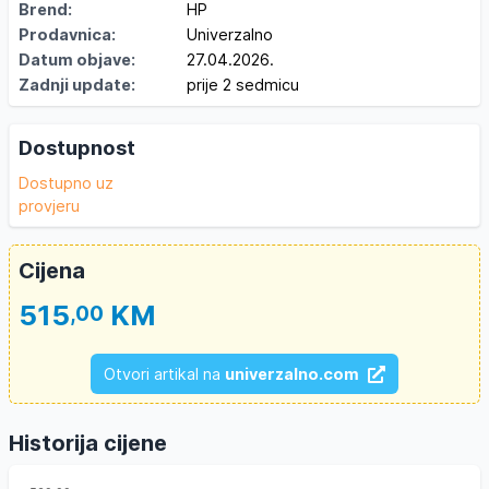
Brend:
HP
Prodavnica:
Univerzalno
Datum objave:
27.04.2026.
Zadnji update:
prije 2 sedmicu
Dostupnost
Dostupno uz
provjeru
Cijena
515
KM
,00
Otvori artikal na
univerzalno.com
Historija cijene