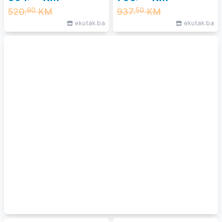
520
KM
937
KM
,90
,50
ekutak.ba
ekutak.ba