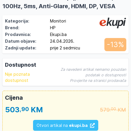
100Hz, 5ms, Anti-Glare, HDMI, DP, VESA
Kategorija:
Monitori
Brend:
HP
Prodavnica:
Ekupi.ba
Datum objave:
24.04.2026.
-13%
Zadnji update:
prije 2 sedmicu
Dostupnost
Za navedeni artikal nemamo pouzdan
Nije poznata
podatak o dostupnosti
dostupnost
Provjerite na stranici prodavača
Cijena
503
KM
,90
579
KM
,00
Otvori artikal na
ekupi.ba