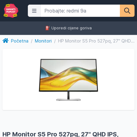
⛽️ Uporedi cijene goriva
Početna
/
Monitori
/
HP Monitor S5 Pro 527pq, 27" QHD IPS, 100Hz, 5ms, Anti-Glare...
HP Monitor S5 Pro 527pq, 27" QHD IPS,