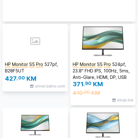
HP
Monitor
S5
Pro
527pf,
HP
Monitor
S5
Pro
524pf,
B28F5UT
23.8" FHD IPS, 100Hz, 5ms,
Anti-Glare, HDMI, DP, USB
427
,00
KM
371
,90
KM
Hub, VESA
univerzalno.com
410
KM
,00
ekupi.ba