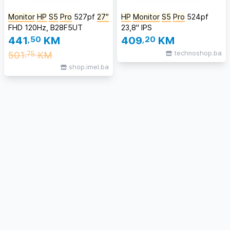
Monitor
HP
S5
Pro
527pf
27″
HP
Monitor
S5
Pro
524pf
FHD 120Hz, B28F5UT
23,8" IPS
441
,50
KM
409
,20
KM
501
KM
technoshop.ba
,75
shop.imel.ba