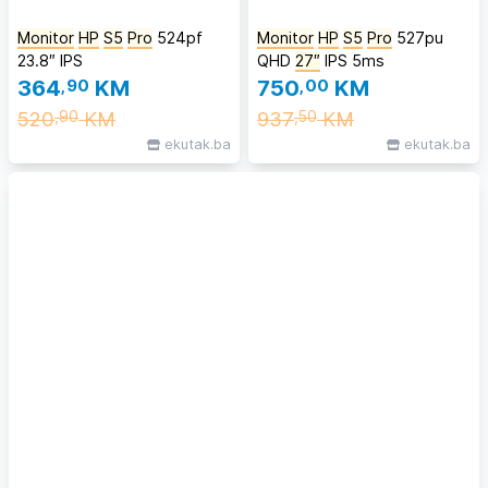
Monitor
HP
S5
Pro
524pf
Monitor
HP
S5
Pro
527pu
23.8″ IPS
QHD
27″
IPS 5ms
364
,90
KM
750
,00
KM
520
KM
937
KM
,90
,50
ekutak.ba
ekutak.ba