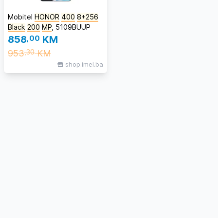
Mobitel
HONOR
400
8+256
Black
200
MP
, 5109BUUP
858
,00
KM
953
KM
,30
shop.imel.ba