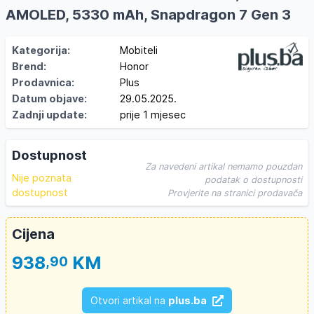
AMOLED, 5330 mAh, Snapdragon 7 Gen 3
Kategorija:
Mobiteli
Brend:
Honor
Prodavnica:
Plus
Datum objave:
29.05.2025.
Zadnji update:
prije 1 mjesec
Dostupnost
Za navedeni artikal nemamo pouzdan
Nije poznata
podatak o dostupnosti
dostupnost
Provjerite na stranici prodavača
Cijena
938
KM
,90
Otvori artikal na
plus.ba