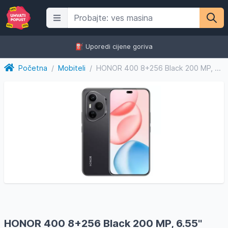
⛽️ Uporedi cijene goriva
Početna
/
Mobiteli
/
HONOR 400 8+256 Black 200 MP, 6.55'' AMOLED, 5330 mAh, Snapd...
HONOR 400 8+256 Black 200 MP, 6.55''