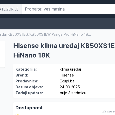
ATEGORIJE
ređaj KB50XS1EG/KB50XS1EW Wings Pro HiNano 18...
Hisense klima uređaj KB50XS
HiNano 18K
Kategorija:
Klima uređaji
Brend:
Hisense
Prodavnica:
Ekupi.ba
Datum objave:
24.09.2025.
Zadnji update:
prije 3 sedmicu
Dostupnost
Za nave