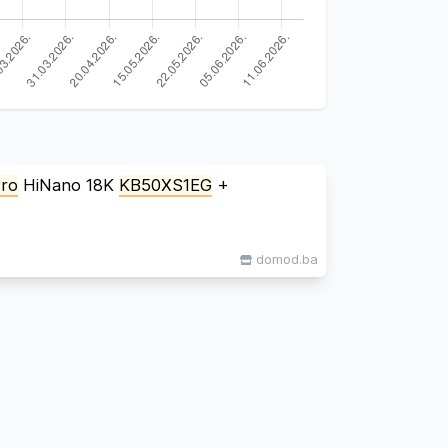
ro
HiNano 18K
KB50XS1EG
+
domod.ba