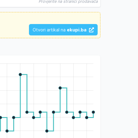
Provjerite na stranici prodavača
Otvori artikal na
ekupi.ba