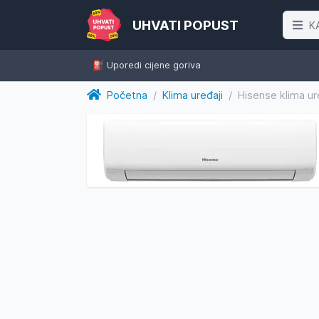
UHVATI POPUST
K
⛽️ Uporedi cijene goriva
Početna
/
Klima uređaji
/
Hisense klima u