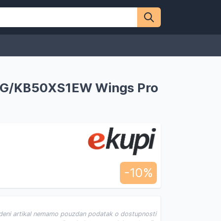
1EG/KB50XS1EW Wings Pro
-10%
deni artikal nemamo pouzdan podatak o dostupnosti