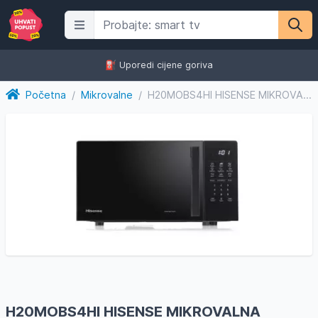
⛽️ Uporedi cijene goriva
Početna
/
Mikrovalne
/
H20MOBS4HI HISENSE MIKROVALNA PECNICA
H20MOBS4HI HISENSE MIKROVALNA