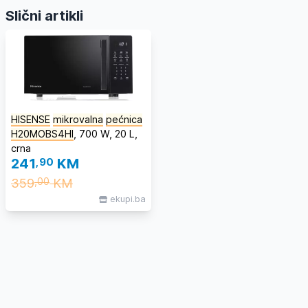
Slični artikli
HISENSE
mikrovalna
pećnica
H20MOBS4HI
, 700 W, 20 L,
crna
241
,90
KM
359
KM
,00
ekupi.ba