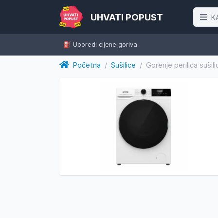
UHVATI POPUST
K
⛽️ Uporedi cijene goriva
Početna
/
Sušilice
/
Gorenje perilica suš