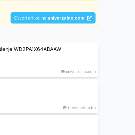
Otvori artikal na
univerzalno.com
 sušenje WD2PA1X64ADAAW
univerzalno.com
technoshop.ba