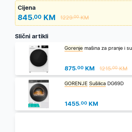
Cijena
845
KM
,00
1229
KM
,00
Slični artikli
Gorenje
mašina za pranje i
875
,00
KM
1215
KM
,00
GORENJE
Sušilica
DG69D
1455
,00
KM