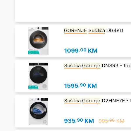
GORENJE
Sušilica
DG48D
1099
,00
KM
Sušilica
Gorenje
DNS93 - top
1595
,90
KM
Sušilica
Gorenje
D2HNE7E - 
935
,90
KM
995
KM
,90