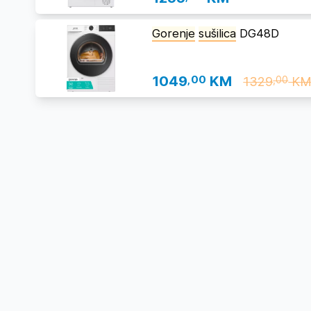
Gorenje
sušilica
DG48D
1049
,00
KM
1329
K
,00