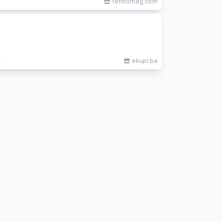
tehnomag.com
M
ekupi.ba