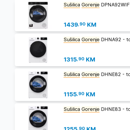
Sušilica
Gorenje
DPNA92WIFI 
1439
,90
KM
Sušilica
Gorenje
DHNA92 - t
1315
,90
KM
Sušilica
Gorenje
DHNE82 - t
1155
,90
KM
Sušilica
Gorenje
DHNE83 - t
1255
,90
KM