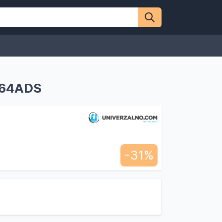
A164ADS
-31%