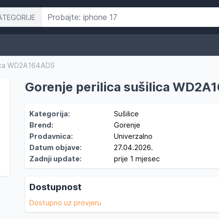
ATEGORIJE
ilica WD2A164ADS
Gorenje perilica sušilica WD2
Kategorija:
Sušilice
Brend:
Gorenje
Prodavnica:
Univerzalno
Datum objave:
27.04.2026.
Zadnji update:
prije 1 mjesec
Dostupnost
Dostupno uz provjeru