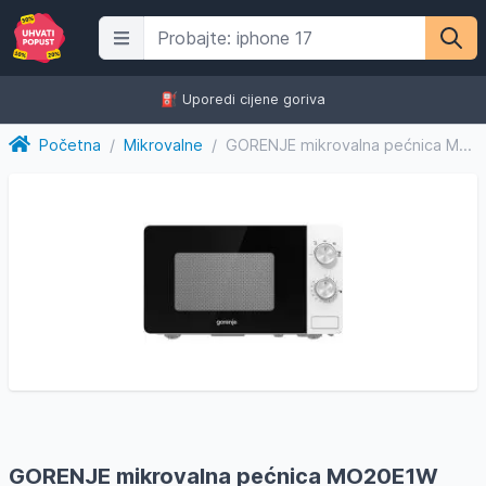
⛽️ Uporedi cijene goriva
Početna
/
Mikrovalne
/
GORENJE mikrovalna pećnica MO20E1W Bijela
GORENJE mikrovalna pećnica MO20E1W