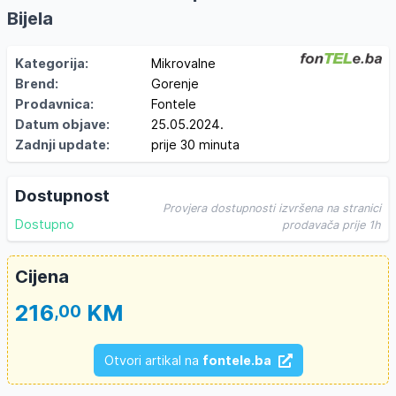
Bijela
Kategorija:
Mikrovalne
Brend:
Gorenje
Prodavnica:
Fontele
Datum objave:
25.05.2024.
Zadnji update:
prije 30 minuta
Dostupnost
Provjera dostupnosti izvršena na stranici
Dostupno
prodavača prije 1h
Cijena
216
KM
,00
Otvori artikal na
fontele.ba