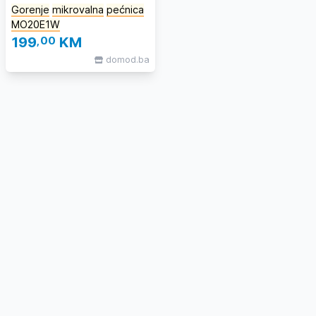
Gorenje
mikrovalna
pećnica
MO20E1W
199
,00
KM
domod.ba