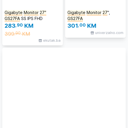
Gigabyte
Monitor
27″
Gigabyte
Monitor
27
",
GS27FA
SS IPS FHD
GS27FA
283
,90
KM
301
,00
KM
399
KM
univerzalno.com
,90
ekutak.ba