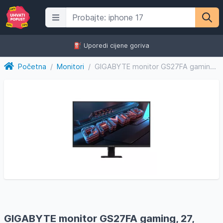
⛽️ Uporedi cijene goriva
Početna
/
Monitori
/
GIGABYTE monitor GS27FA gaming, 27, FullHD, IPS, 300 cd/m2,...
GIGABYTE monitor GS27FA gaming, 27,