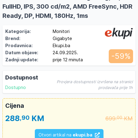
FullHD, IPS, 300 cd/m2, AMD FreeSync, HDR
Ready, DP, HDMI, 180Hz, 1ms
Kategorija:
Monitori
Brend:
Gigabyte
Prodavnica:
Ekupi.ba
Datum objave:
24.09.2025.
-59%
Zadnji update:
prije 12 minuta
Dostupnost
Provjera dostupnosti izvršena na stranici
Dostupno
prodavača prije 1h
Cijena
288
KM
,90
699
KM
,00
Otvori artikal na
ekupi.ba