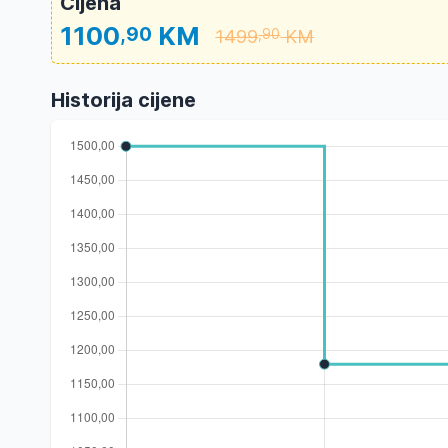
Cijena
1100
KM
,90
1499
KM
,90
Historija cijene