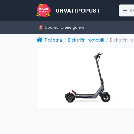
UHVATI POPUST
K
⛽️ Uporedi cijene goriva
Početna
/
Električni romobili
/
Električni