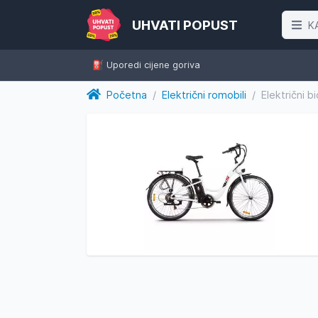
UHVATI POPUST
K
⛽️ Uporedi cijene goriva
Početna
/
Električni romobili
/
Električni 