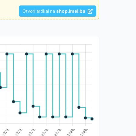
Otvori artikal na
shop.imel.ba