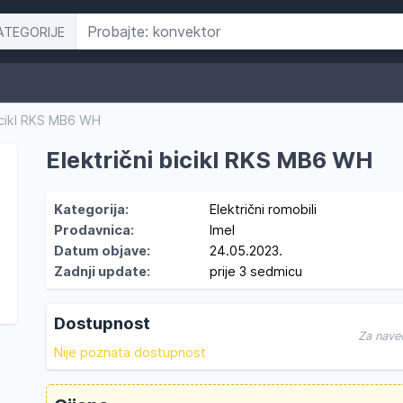
ATEGORIJE
bicikl RKS MB6 WH
Električni bicikl RKS MB6 WH
Kategorija:
Električni romobili
Prodavnica:
Imel
Datum objave:
24.05.2023.
Zadnji update:
prije 3 sedmicu
Dostupnost
Za nave
Nije poznata dostupnost