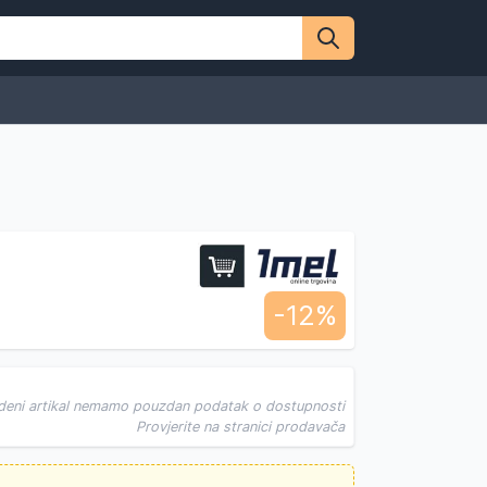
-12%
deni artikal nemamo pouzdan podatak o dostupnosti
Provjerite na stranici prodavača