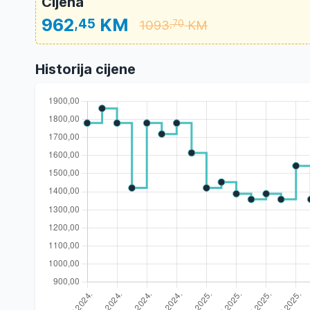
Cijena
962
KM
,45
1093
KM
,70
Historija cijene