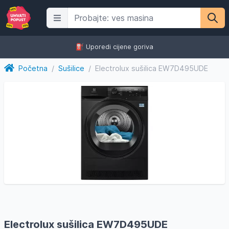
⛽️ Uporedi cijene goriva
Početna
/
Sušilice
/
Electrolux sušilica EW7D495UDE
Electrolux sušilica EW7D495UDE