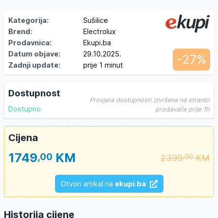
Kategorija:
Sušilice
Brend:
Electrolux
Prodavnica:
Ekupi.ba
Datum objave:
29.10.2025.
-27%
Zadnji update:
prije 1 minut
Dostupnost
Provjera dostupnosti izvršena na stranici
Dostupno
prodavača prije 1h
Cijena
1749
KM
,00
2399
KM
,00
Otvori artikal na
ekupi.ba
Historija cijene