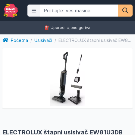
⛽️ Uporedi cijene goriva
Početna
/
Usisivači
/
ELECTROLUX štapni usisivač EW81U3DB 800 Wet&Dry, vrijeme rad...
ELECTROLUX štapni usisivač EW81U3DB