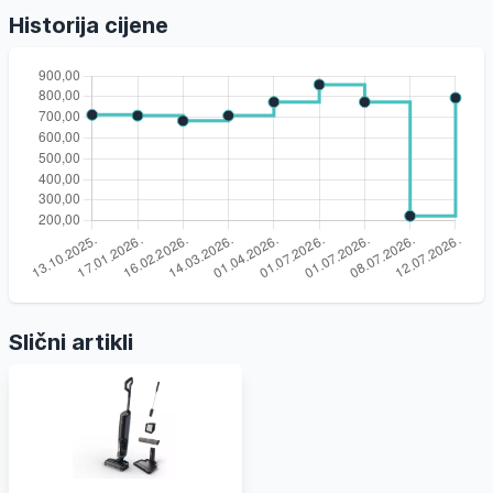
Historija cijene
Slični artikli