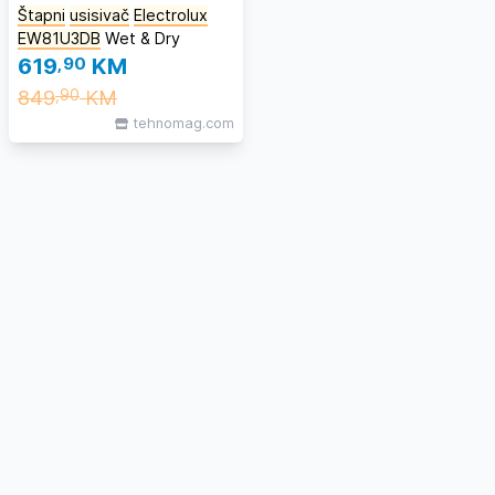
Štapni
usisivač
Electrolux
EW81U3DB
Wet & Dry
619
,90
KM
849
KM
,90
tehnomag.com