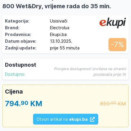
800 Wet&Dry, vrijeme rada do 35 min.
Kategorija:
Usisivači
Brend:
Electrolux
Prodavnica:
Ekupi.ba
Datum objave:
13.10.2025.
-7%
Zadnji update:
prije 55 minuta
Dostupnost
Provjera dostupnosti izvršena na stranici
Dostupno
prodavača prije 1h
Cijena
794
KM
,90
859
KM
,00
Otvori artikal na
ekupi.ba