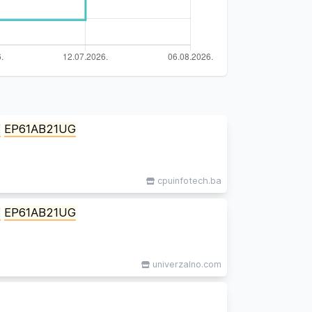
X
EP61AB21UG
cpuinfotech.ba
X
EP61AB21UG
univerzalno.com