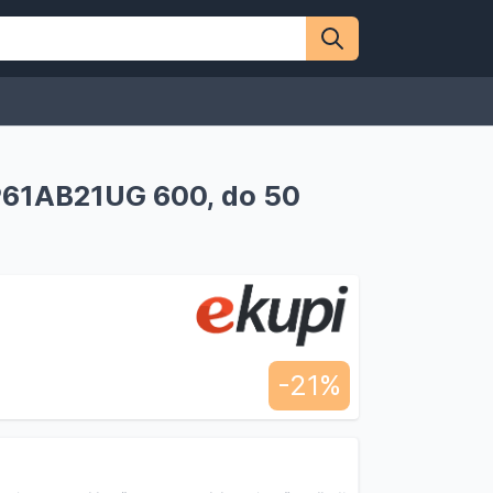
P61AB21UG 600, do 50
-21%