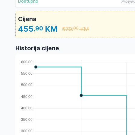
Dostupno
Provjer
Cijena
455
KM
,90
579
KM
,00
Historija cijene