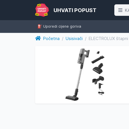
UHVATI POPUST
K
⛽️ Uporedi cijene goriva
Početna
/
Usisivači
/
ELECTROLUX štapni u