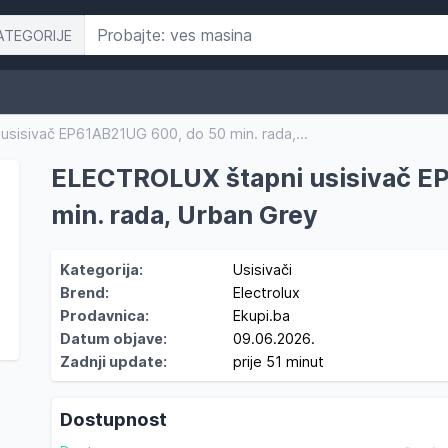
ATEGORIJE
sisivač EP61AB21UG 600, do 50 min. rada,...
ELECTROLUX štapni usisivač E
min. rada, Urban Grey
Kategorija:
Usisivači
Brend:
Electrolux
Prodavnica:
Ekupi.ba
Datum objave:
09.06.2026.
Zadnji update:
prije 51 minut
Dostupnost