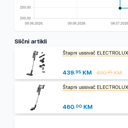
Slični artikli
Štapni
usisivač
ELECTROLU
439
,95
KM
490
KM
,95
Štapni
usisivač
ELECTROLU
460
,00
KM