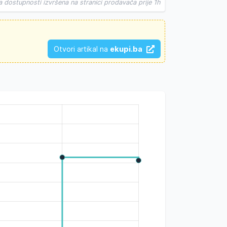
a dostupnosti izvršena na stranici prodavača prije 1h
Otvori artikal na
ekupi.ba