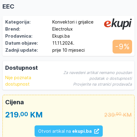
EEC
Kategorija:
Konvektori i grijalice
Brend:
Electrolux
Prodavnica:
Ekupi.ba
Datum objave:
11.11.2024.
-9%
Zadnji update:
prije 10 mjeseci
Dostupnost
Za navedeni artikal nemamo pouzdan
Nije poznata
podatak o dostupnosti
dostupnost
Provjerite na stranici prodavača
Cijena
219
KM
,00
239
KM
,90
Otvori artikal na
ekupi.ba