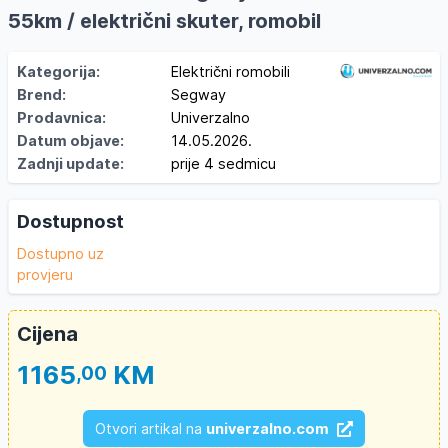
55km / električni skuter, romobil
Kategorija:
Električni romobili
Brend:
Segway
Prodavnica:
Univerzalno
Datum objave:
14.05.2026.
Zadnji update:
prije 4 sedmicu
Dostupnost
Dostupno uz
provjeru
Cijena
1165
KM
,00
Otvori artikal na
univerzalno.com