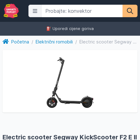
⛽️ Uporedi cijene goriva
Početna
/
Električni romobili
/
Electric scooter Segway KickScooter F2 E II 55km / električn...
Electric scooter Segway KickScooter F2 E II