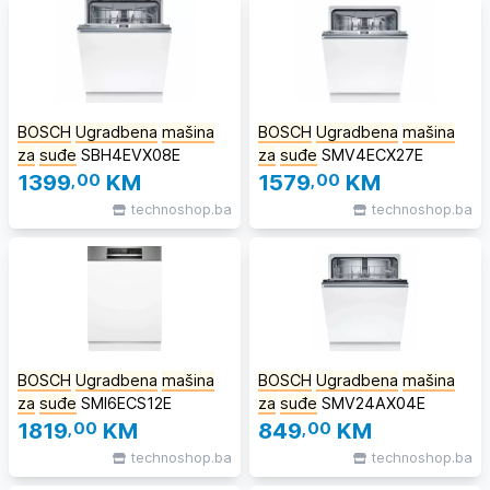
BOSCH
Ugradbena
mašina
BOSCH
Ugradbena
mašina
za
suđe
SBH4EVX08E
za
suđe
SMV4ECX27E
1399
,00
KM
1579
,00
KM
technoshop.ba
technoshop.ba
BOSCH
Ugradbena
mašina
BOSCH
Ugradbena
mašina
za
suđe
SMI6ECS12E
za
suđe
SMV24AX04E
1819
,00
KM
849
,00
KM
technoshop.ba
technoshop.ba