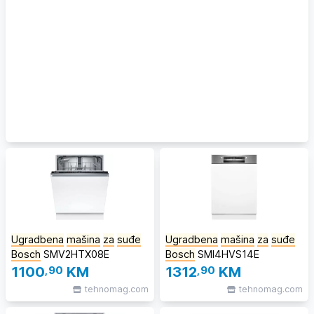
Ugradbena
mašina
za
suđe
Ugradbena
mašina
za
suđe
Bosch
SMV2HTX08E
Bosch
SMI4HVS14E
1100
,90
KM
1312
,90
KM
tehnomag.com
tehnomag.com