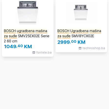
BOSCH
ugradbena
mašina
BOSCH
Ugradbena
mašina
za
suđe
SMV25EX02E Serie
za
suđe
SMV8YCX02E
2 60 cm
2999
,00
KM
1049
,40
KM
technoshop.ba
fontele.ba