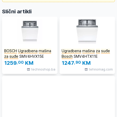
Slični artikli
BOSCH
Ugradbena
mašina
Ugradbena
mašina
za
suđe
za
suđe
SMV4HVX15E
Bosch
SMV4HTX11E
1259
,00
KM
1247
,90
KM
technoshop.ba
tehnomag.com