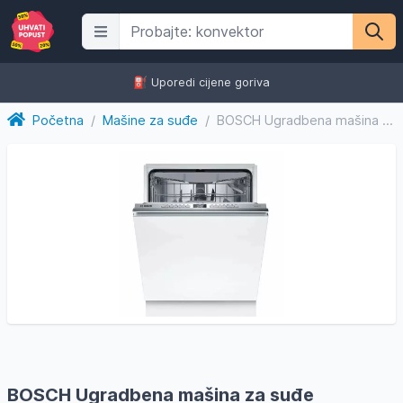
⛽️ Uporedi cijene goriva
Početna
/
Mašine za suđe
/
BOSCH Ugradbena mašina za suđe SBH4ECX28E
BOSCH Ugradbena mašina za suđe