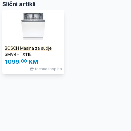
Slični artikli
BOSCH
Masina
za
sudje
SMV4HTX11E
1099
,00
KM
technoshop.ba