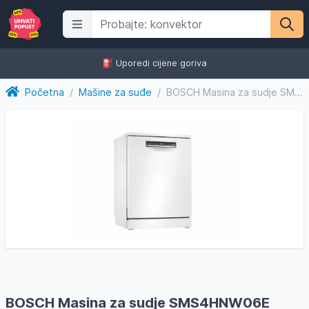
⛽️ Uporedi cijene goriva
Početna
/
Mašine za suđe
/
BOSCH Masina za sudje SMS4HNW06E
BOSCH Masina za sudje SMS4HNW06E