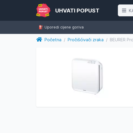
UHVATI POPUST
K
⛽️ Uporedi cijene goriva
Početna
/
Pročišćivači zraka
/
BEURER Proč