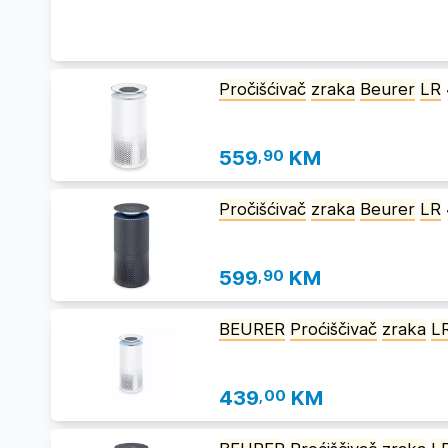
Pročišćivač
zraka
Beurer
LR
559
,90
KM
Pročišćivač
zraka
Beurer
LR
599
,90
KM
BEURER
Proćiščivač
zraka
L
439
,00
KM