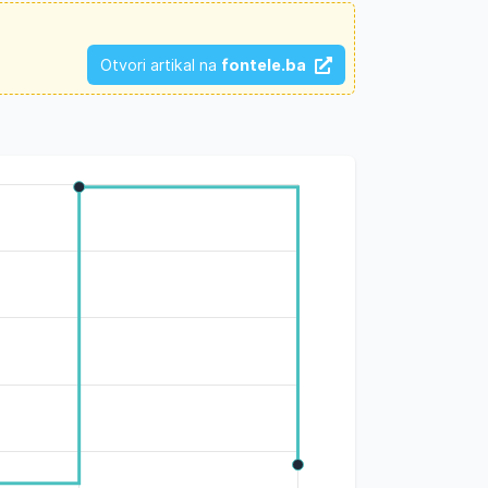
Otvori artikal na
fontele.ba