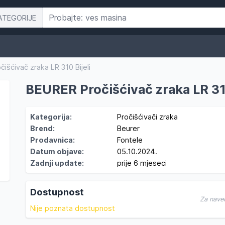
ATEGORIJE
išćivač zraka LR 310 Bijeli
BEURER Pročišćivač zraka LR 310
Kategorija:
Pročišćivači zraka
Brend:
Beurer
Prodavnica:
Fontele
Datum objave:
05.10.2024.
Zadnji update:
prije 6 mjeseci
Dostupnost
Za nave
Nije poznata dostupnost