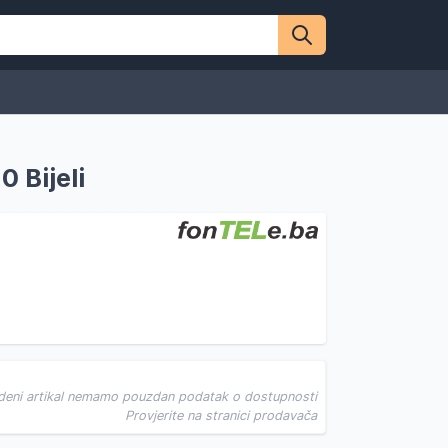
 Bijeli
deni artikal nemamo pouzdan podatak o dostupnosti
Provjerite na stranici prodavača