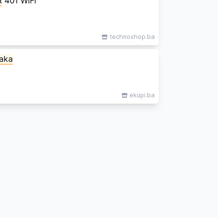
R
401 WiFi
technoshop.ba
aka
ekupi.ba