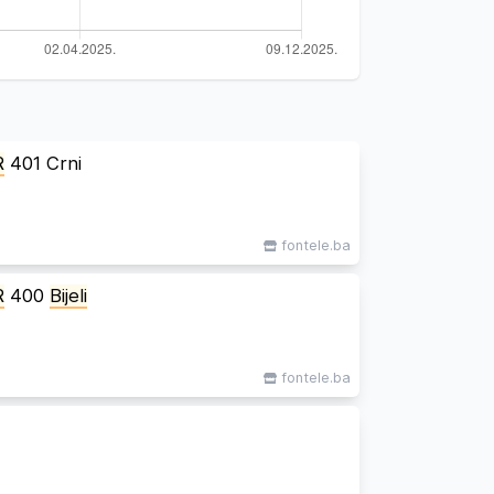
R
401 Crni
fontele.ba
R
400
Bijeli
fontele.ba