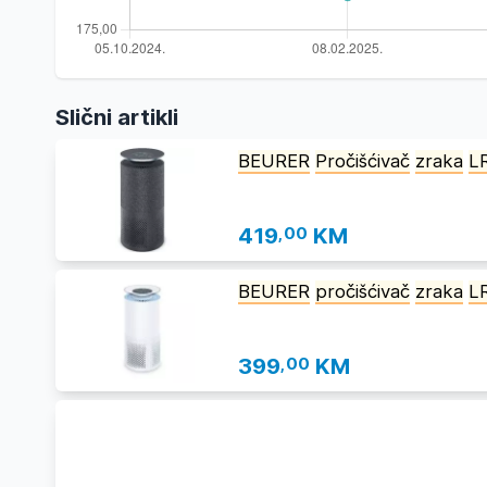
Slični artikli
BEURER
Pročišćivač
zraka
L
419
,00
KM
BEURER
pročišćivač
zraka
L
399
,00
KM