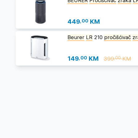
BEURER
Proćiščivač
zraka
L
449
,00
KM
Beurer
LR
210
pročišćivač
zr
149
,00
KM
399
KM
,00