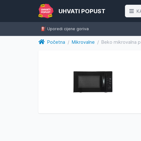
UHVATI POPUST
K
⛽️ Uporedi cijene goriva
Početna
/
Mikrovalne
/
Beko mikrovalna pe