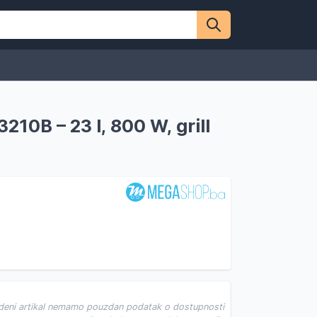
10B – 23 l, 800 W, grill
deni artikal nemamo pouzdan podatak o dostupnosti