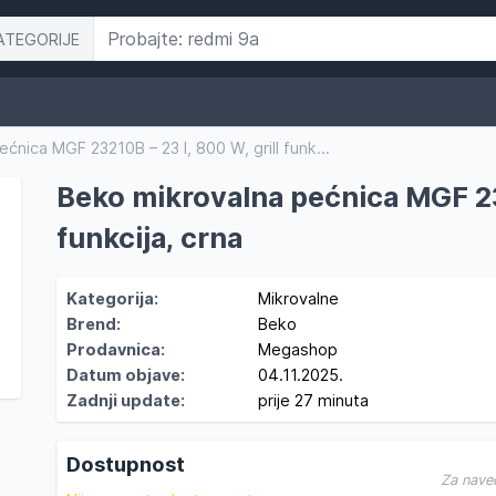
ATEGORIJE
ćnica MGF 23210B – 23 l, 800 W, grill funk...
Beko mikrovalna pećnica MGF 232
funkcija, crna
Kategorija:
Mikrovalne
Brend:
Beko
Prodavnica:
Megashop
Datum objave:
04.11.2025.
Zadnji update:
prije 27 minuta
Dostupnost
Za nave