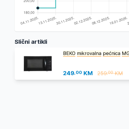
Slični artikli
BEKO
mikrovalna
pećnica
M
249
,00
KM
259
KM
,00