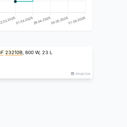
GF
23210B
, 800 W, 23 L
ekupi.ba