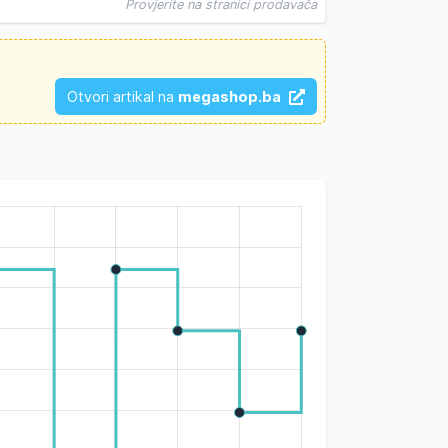
Provjerite na stranici prodavača
Otvori artikal na
megashop.ba