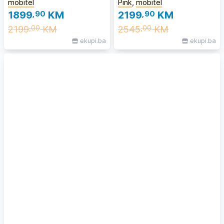
mobitel
Pink
,
mobitel
1899
,90
KM
2199
,90
KM
2199
KM
2545
KM
,00
,00
ekupi.ba
ekupi.ba