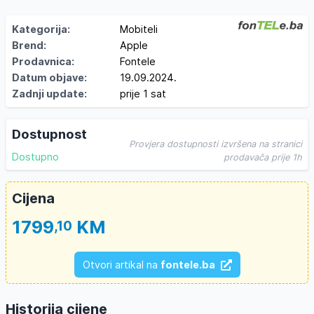
Kategorija:
Mobiteli
Brend:
Apple
Prodavnica:
Fontele
Datum objave:
19.09.2024.
Zadnji update:
prije 1 sat
Dostupnost
Provjera dostupnosti izvršena na stranici
Dostupno
prodavača prije 1h
Cijena
1799
KM
,10
Otvori artikal na
fontele.ba
Historija cijene