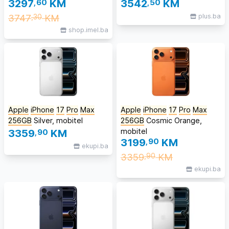
3297
,60
KM
3542
,50
KM
3747
KM
plus.ba
,30
shop.imel.ba
Apple
iPhone
17
Pro
Max
Apple
iPhone
17
Pro
Max
256GB
Silver, mobitel
256GB
Cosmic Orange,
mobitel
3359
,90
KM
3199
,90
KM
ekupi.ba
3359
KM
,90
ekupi.ba