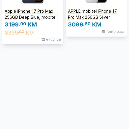
Apple
iPhone
17
Pro
Max
APPLE
mobitel
iPhone
17
256GB
Deep Blue, mobitel
Pro
Max
256GB
Silver
3199
,90
KM
3099
,60
KM
3359
KM
fontele.ba
,90
ekupi.ba