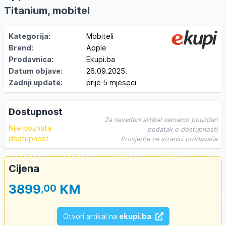
Titanium, mobitel
Kategorija:
Mobiteli
Brend:
Apple
Prodavnica:
Ekupi.ba
Datum objave:
26.09.2025.
Zadnji update:
prije 5 mjeseci
Dostupnost
Za navedeni artikal nemamo pouzdan
Nije poznata
podatak o dostupnosti
dostupnost
Provjerite na stranici prodavača
Cijena
3899
KM
,00
Otvori artikal na
ekupi.ba