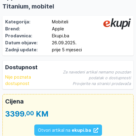
Titanium, mobitel
Kategorija:
Mobiteli
Brend:
Apple
Prodavnica:
Ekupi.ba
Datum objave:
26.09.2025.
Zadnji update:
prije 5 mjeseci
Dostupnost
Za navedeni artikal nemamo pouzdan
Nije poznata
podatak o dostupnosti
dostupnost
Provjerite na stranici prodavača
Cijena
3399
KM
,00
Otvori artikal na
ekupi.ba