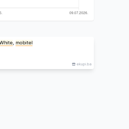
White
,
mobitel
ekupi.ba