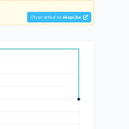
Otvori artikal na
ekupi.ba