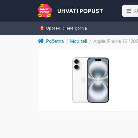
UHVATI POPUST
K
⛽️ Uporedi cijene goriva
Početna
/
Mobiteli
/
Apple iPhone 16 128