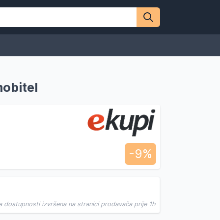
obitel
-9%
a dostupnosti izvršena na stranici prodavača prije 1h