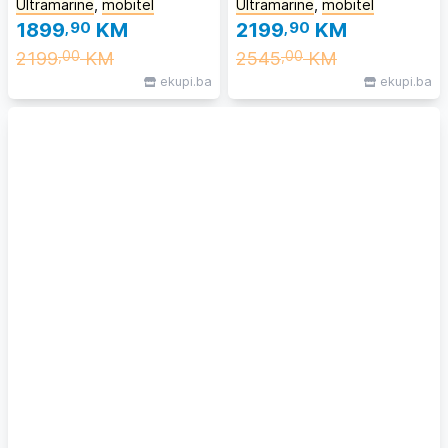
Ultramarine
,
mobitel
Ultramarine
,
mobitel
1899
,90
KM
2199
,90
KM
2199
KM
2545
KM
,00
,00
ekupi.ba
ekupi.ba