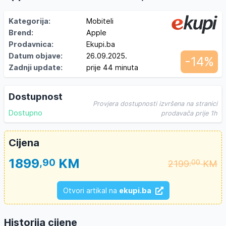
Kategorija:
Mobiteli
Brend:
Apple
Prodavnica:
Ekupi.ba
Datum objave:
26.09.2025.
-14%
Zadnji update:
prije 44 minuta
Dostupnost
Provjera dostupnosti izvršena na stranici
Dostupno
prodavača prije 1h
Cijena
1899
KM
,90
2199
KM
,00
Otvori artikal na
ekupi.ba
Historija cijene