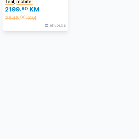
Teal
,
mobitel
2199
,90
KM
2545
KM
,00
ekupi.ba