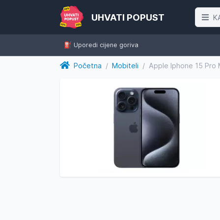
UHVATI POPUST
K
⛽️ Uporedi cijene goriva
Početna
/
Mobiteli
/
Apple Iphone 15 Pro 