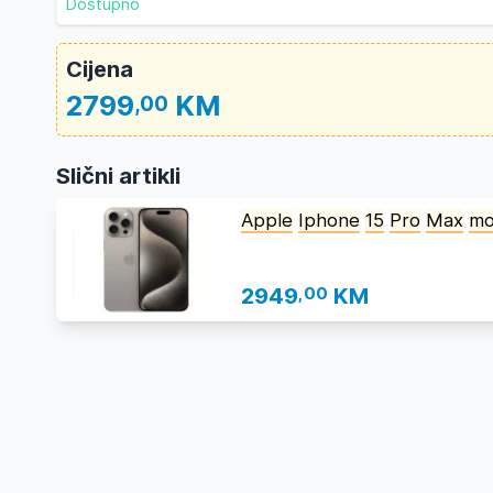
Dostupno
Cijena
2799
KM
,00
Slični artikli
Apple
Iphone
15
Pro
Max
mo
2949
,00
KM