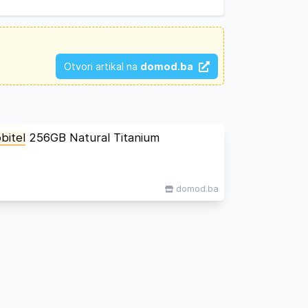
Otvori artikal na
domod.ba
bitel
256GB Natural Titanium
domod.ba