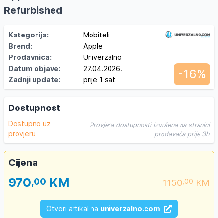
Refurbished
Kategorija:
Mobiteli
Brend:
Apple
Prodavnica:
Univerzalno
Datum objave:
27.04.2026.
-16%
Zadnji update:
prije 1 sat
Dostupnost
Dostupno uz
Provjera dostupnosti izvršena na stranici
provjeru
prodavača prije 3h
Cijena
970
KM
,00
1150
KM
,00
Otvori artikal na
univerzalno.com