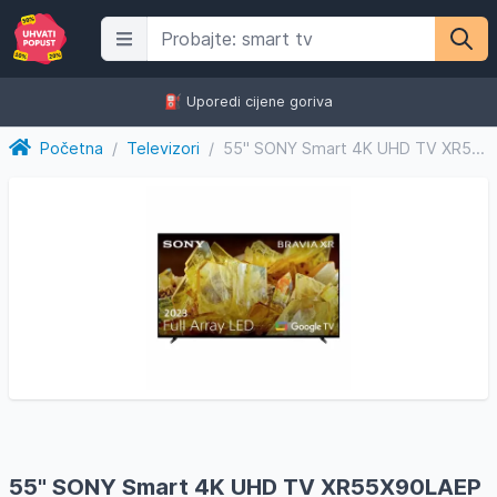
⛽️ Uporedi cijene goriva
Početna
/
Televizori
/
55" SONY Smart 4K UHD TV XR55X90LAEP
55" SONY Smart 4K UHD TV XR55X90LAEP