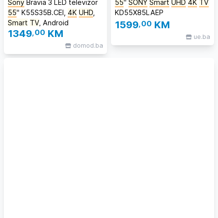
Sony
Bravia 3 LED televizor
55
"
SONY
Smart
UHD
4K
TV
55
" K55S35B.CEI,
4K
UHD
,
KD55X85LAEP
Smart
TV
, Android
1599
,00
KM
1349
,00
KM
#Sonysuperponuda
ue.ba
domod.ba