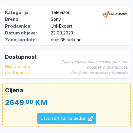
Kategorija:
Televizori
Brend:
Sony
Prodavnica:
Uni-Expert
Datum objave:
22.08.2023.
Zadnji update:
prije 36 sekundi
Dostupnost
Za navedeni artikal nemamo pouzdan
Nije poznata
podatak o dostupnosti
dostupnost
Provjerite na stranici prodavača
Cijena
2649
KM
,00
Otvori artikal na
ue.ba